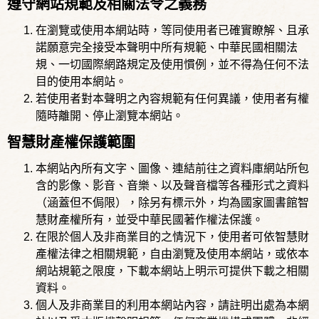
遵守網站規範及相關法令之義務
在瀏覽或使用本網站時，等同使用者已確實瞭解、且承
諾願意完全接受本聲明中所有規範、中華民國相關法
規、一切國際網路規定及使用慣例，並不得為任何不法
目的使用本網站。
若使用者對本聲明之內容規範有任何異議，使用者有權
隨時離開、停止瀏覽本網站。
智慧財產權保護範圍
本網站內所有文字、圖像、連結前往之資料庫網站所包
含的影像、影音、音樂、以及聲音檔等各種形式之資料
（涵蓋但不侷限），除另有標示外，均為國家圖書館智
慧財產權所有，並受中華民國著作權法保護。
在限於個人及非商業目的之情況下，使用者可依智慧財
產權法律之相關規範，自由瀏覽及使用本網站，或依本
網站規範之限度，下載本網站上明示可提供下載之相關
資料。
個人及非商業目的利用本網站內容，請註明出處為本網