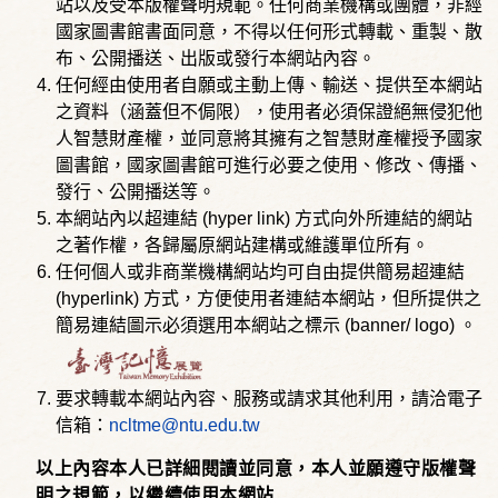
站以及受本版權聲明規範。任何商業機構或團體，非經
國家圖書館書面同意，不得以任何形式轉載、重製、散
布、公開播送、出版或發行本網站內容。
任何經由使用者自願或主動上傳、輸送、提供至本網站
之資料（涵蓋但不侷限），使用者必須保證絕無侵犯他
人智慧財產權，並同意將其擁有之智慧財產權授予國家
圖書館，國家圖書館可進行必要之使用、修改、傳播、
發行、公開播送等。
本網站內以超連結 (hyper link) 方式向外所連結的網站
之著作權，各歸屬原網站建構或維護單位所有。
任何個人或非商業機構網站均可自由提供簡易超連結
(hyperlink) 方式，方便使用者連結本網站，但所提供之
簡易連結圖示必須選用本網站之標示 (banner/ logo) 。
要求轉載本網站內容、服務或請求其他利用，請洽電子
信箱：
ncltme@ntu.edu.tw
以上內容本人已詳細閱讀並同意，本人並願遵守版權聲
明之規範，以繼續使用本網站