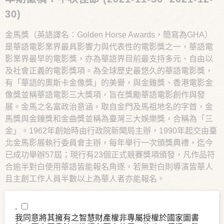
30)
金馬獎（英語譯名：Golden Horse Awards，簡寫為GHA）
是華語電影業界最具影響力與代表性的電影獎之一，華語電
影業界最早的電影獎，亦為華語界目前最支持多元、自由以
及社會正義的電影獎項。為全球歷史最悠久的華語電影獎，
有「華語的奧斯卡金像獎」的美譽，與金雞獎、香港電影金
像獎並稱華語電影三大獎項，旨在獎勵華語電影創作與發
展。金馬之名富政治意涵，取自金門及馬祖地名的字首，金
馬獎與金鐘獎和金曲獎並稱為臺灣三大娛樂獎，合稱為「三
金」。1962年創始時由行政院新聞局主辦，1990年起交由臺
北金馬影展執行委員會主辦，每年舉行一次頒獎典禮，迄今
已成功舉辦57屆；現行有23個正式競賽獎項頒發，凡作品符
合逾半對白使用華語皆能報名角逐，若無對白則導演皆華人
且主創工作人員半數以上為華人者亦能報名。
.
我同意將其擁有之智慧財產權非專屬授權於國家圖書