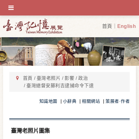
OFF-CANVAS-TOGGLE
首頁
English
首頁
臺灣老照片
影饗
政治
臺灣總督安藤利吉逮捕命令下達
知識地圖
小辭典
相關網站
策展者·作者
臺灣老照片圖集